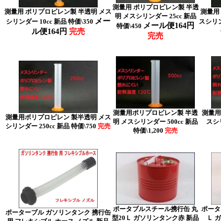
測量用 ポリプロピレン製 半透
測量用 ポリプロピレン製 半透明 メス
測量用
明 メスシリンダー 25cc 新品
メー
シリンダー 10cc 新品 特価\350
スシリン
メール便164円
特価\450
ル便164円
完売
完売
測量用ポリプロピレン製 半透
測量用
測量用ポリプロピレン 製半透明 メス
明 メスシリンダー 500cc 新品
スシリ
シリンダー 250cc 新品 特価\750
完売
特価\1,200
完売
ポータブルスチール携行缶 丸
ポータ
ポーターブル ガソリンタンク 携行缶
型20Ｌ ガソリンタンク赤 新品
Ｌ 