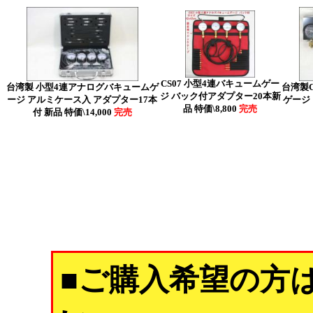
CS07 小型4連バキュームゲー
台湾製 小型4連アナログバキュームゲ
台湾製C
ジ バック付アダプター20本新
ージ アルミケース入 アダプター17本
ゲージ
品 特価\8,800
完売
付 新品 特価\14,000
完売