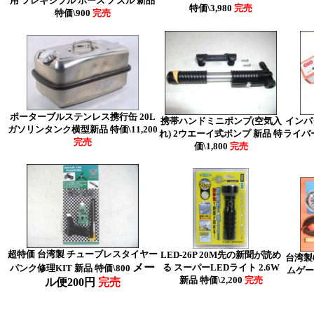
用 フレキシブル ホース ノズル 新品
特価\3,980
完売
特価\900
完売
ポーターブルステンレス携行缶 20L
携帯ハンドミニポンプ(空気入
インパ
ガソリンタンク横型新品 特価\11,200
れ) 2ウエーイ式ポンプ 新品 特
ライバー
完売
価\1,800
完売
超特価 台湾製 チューブレスタイヤー
LED-26P 20M先の新聞が読め
台湾製
メー
る スーパーLEDライト 2.6W
パンク修理KIT 新品 特価\800
ムゲー
新品 特価\2,200
完売
ル便200円
完売