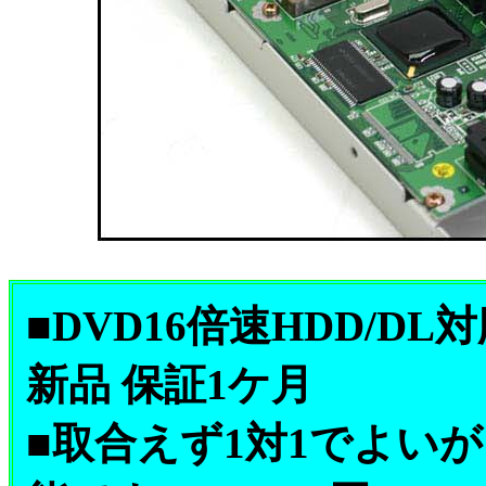
■DVD16倍速HDD/D
新品 保証1ケ月
■取合えず1対1でよい