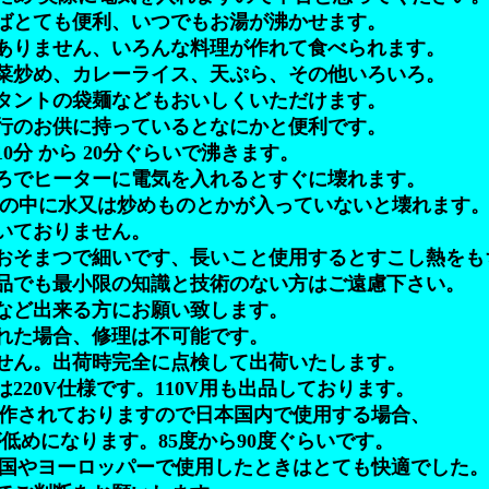
ばとても便利、いつでもお湯が沸かせます。
ありません、いろんな料理が作れて食べられます。
菜炒め、カレーライス、天ぷら、その他いろいろ。
タントの袋麺などもおいしくいただけます。
行のお供に持っているとなにかと便利です。
0分 から 20分ぐらいで沸きます。
ろでヒーターに電気を入れるとすぐに壊れます。
べの中に水又は炒めものとかが入っていないと壊れます
いておりません。
おそまつで細いです、長いこと使用するとすこし熱をも
品でも最小限の知識と技術のない方はご遠慮下さい。
など出来る方にお願い致します。
れた場合、修理は不可能です。
せん。出荷時完全に点検して出荷いたします。
は220V仕様です。110V用も出品しております。
に製作されておりますので日本国内で使用する場合、
めになります。85度から90度ぐらいです。
を中国やヨーロッパーで使用したときはとても快適でした。