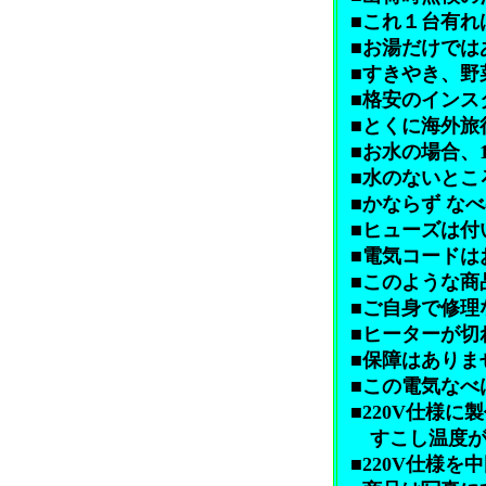
■これ１台有れ
■お湯だけでは
■すきやき、野
■格安のインス
■とくに海外旅
■お水の場合、1
■水のないとこ
■かならず な
■ヒューズは付
■電気コードは
■このような商
■ご自身で修理
■ヒーターが切
■保障はありま
■この電気なべ
■220V仕様
すこし温度が低
■220V仕様