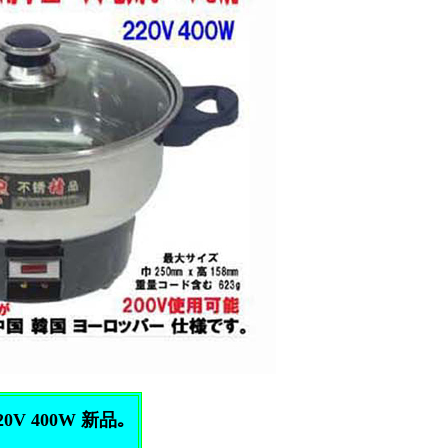
V 400W 新品｡
。