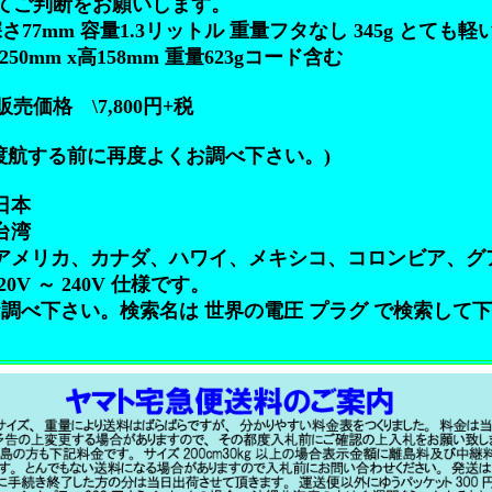
てご判断をお願いします。
深さ77mm 容量1.3リットル 重量フタなし 345g とても軽
50mm x高158mm 重量623gコード含む
売価格 \7,800円+税
渡航する前に再度よくお調べ下さい。)
日本
台湾
国 アメリカ、カナダ、ハワイ、メキシコ、コロンビア、
0V ～ 240V 仕様です。
調べ下さい。検索名は 世界の電圧 プラグ で検索して