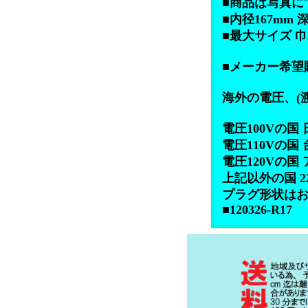
■商品は写真に
■内径167mm 
■最大サイズ 巾2
■メーカー希望販
海外の電圧、(
電圧100Vの国 
電圧110Vの国 
電圧120Vの
上記以外の国 22
プラグ形状はお
■120326-R17