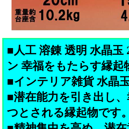
■人工 溶錬 透明 水晶玉
ン 幸福をもたらす縁起
■インテリア雑貨 水晶
■潜在能力を引き出し
つとされる縁起物です
■精神集中を高め、潜