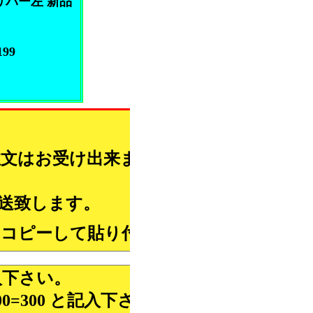
リパー左 新品
99