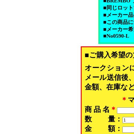
■BREMB
■同じロッ
■メーカー品番 
■この商品につ
■メーカー希望
■No0590-L