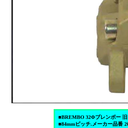
■BREMBO 32Φブレンボ
■84mmピッチ.メーカー品番 20.5