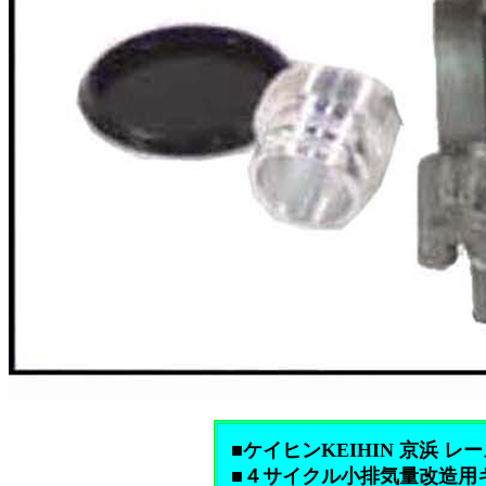
■ケイヒンKEIHIN 京浜 レ
■４サイクル小排気量改造用