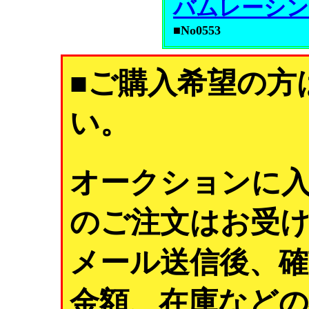
バムレーシ
■No0553