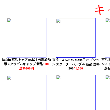
キャ
keihin 京浜キャブ pwk28 分離給油
京浜 
京浜 PWK28M/M2/B用 オプショ
用メクラゴムキャップ 新品
\100
ンスト
ン スターターバルブkit 新品 送料
送料300円
300
\1,700
点セ