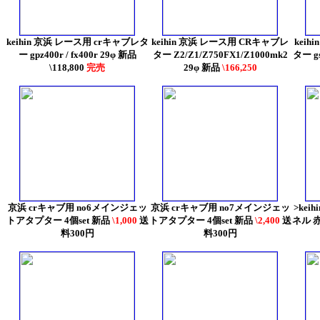
keihin 京浜 レース用 crキャブレタ
keihin 京浜 レース用 CRキャブレ
kei
ー gpz400r / fx400r 29φ 新品
ター Z2/Z1/Z750FX1/Z1000mk2
ター gs
\118,800
完売
29φ 新品
\166,250
京浜 crキャブ用 no6メインジェッ
京浜 crキャブ用 no7メインジェッ
>kei
トアタプター 4個set 新品
\1,000
送
トアタプター 4個set 新品
\2,400
送
ネル 赤
料300円
料300円