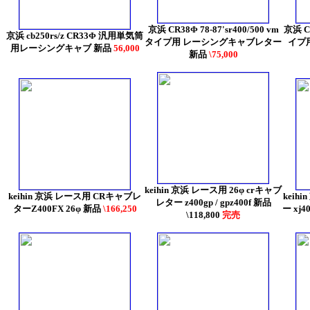
京浜 CR38Φ 78-87'sr400/500 vm
京浜 CR
京浜 cb250rs/z CR33Φ 汎用単気筒
タイプ用 レーシングキャブレター
イプ
用レーシングキャブ 新品
56,000
新品
\75,000
keihin 京浜 レース用 26φ crキャブ
keihin 京浜 レース用 CRキャブレ
keih
レター z400gp / gpz400f 新品
ターZ400FX 26φ 新品
\166,250
ー xj40
\118,800
完売